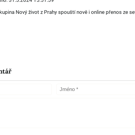
áno: 31.5.2024 15:51.59
kupina Nový život z Prahy spouští nově i online přenos ze s
ntář