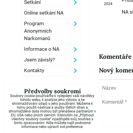
Přid
Setkání
2024
NA s
Online setkání NA
Program
Anonymních
Narkomanů
Informace o NA
Komentáře
Jsem závislý?
Nový kome
Kontakty
Předvolby soukromí
Soubory cookie používáme k vylepšení vaší návštěvy
tohoto webu, k analýze jeho výkonu a ke
shromažďování údajů o jeho používání. Můžeme k
tomu použít nástroje a služby třetích stran a
shromážděná data mohou být přenášena partnerům v
EU, USA nebo jiných zemích. Kliknutím na „Přijmout
všechny soubory cookie“ vyjadřujete svůj souhlas s
tímto zpracováním. Níže můžete najít podrobné
informace nebo upravit své preference.